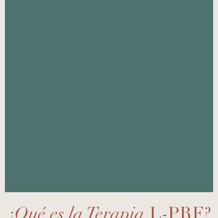
¿
Qué es la Terapia
L-PRF?