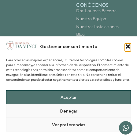
CONÓCENOS
Dra. Lourdes Becerra
Nuestro Equipo
Nuestras Instalaciones
Blog
Contacto
Gestionar consentimiento
¡RESERVA CITA!
Para ofrecer las mejores experiencias, utilizamos tecnologías como las cookies
para almacenar y/o acceder a la información del dispositivo. El consentimiento de
estas tecnologías nos permitirá procesar datos como el comportamiento de
Odontología
Biológica
navegación o las identificaciones únicas en este sitio. No consentir o retirar el
consentimiento, puede afectar negativamente a ciertas características y funciones.
Política de privacidad
|
Cookies
|
Aviso legal
Aceptar
Denegar
Ver preferencias
© 2024 Clínica Dental Da Vinci · Todos los derechos reservados.
by
Torrent Studio®