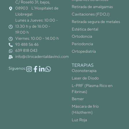
C/ Roselló 31, bajos,
Retirada de amalgamas
08903 L’Hospitalet de
Llobregat
Cavitaciones (FDOJ)
Lunes a Jueves: 10:00 -
Retirada segura de metales
13.30 h y de 16:00 -
Estética dental
19:00 h
Ortodoncia
Viernes: 10:00 - 14.00 h
Periodoncia
93 488 56 46
639 818 043
Ortopediatría
info@clinicadentaldavinci.com
TERAPIAS
Síguenos:
Ozonoterapia
Laser de Diodo
L-PRF (Plasma Rico en
Fibrinas)
Bemer
Máscara de frío
(Hilotherm)
Luz Roja