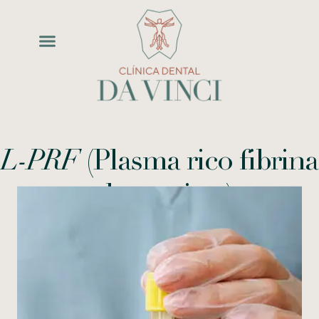
L-PRF
(Plasma rico fibrina
y leucocitos)